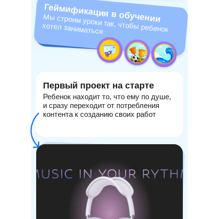
Геймификация в обучении
Мы строим уроки так, чтобы ребенок
хотел заниматься
Первый проект на старте
Ребенок находит то, что ему по душе,
и сразу переходит от потребления
контента к созданию своих работ