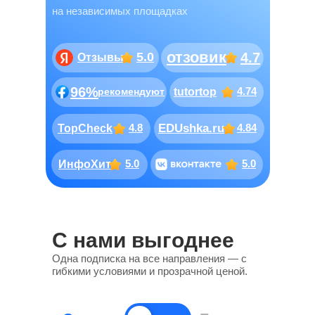
на независимых площадках
отзовик
5.0
4.7
Отзывы
96%
4.74
рекомендуют
tutortop
4.8
EDUshka.ru
4.84
TopCheck
5.0
5.0
ИнфоХит
С нами выгоднее
Одна подписка на все направления — с
гибкими условиями и прозрачной ценой.