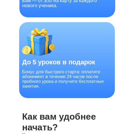
вам — от $50 на карту за каждого
нового ученика.
Без нас: много ограничений — мало
гибкости и уверенности в результате.
До 5 уроков в подарок
Бонус для быстрого старта: оплатите
абонемент в течение 24 часов после
пробного урока и получите бесплатные
занятия.
Как вам удобнее
начать?