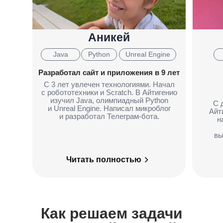
Аникей
Java
Python
Unreal Engine
Разработал сайт и приложения в 9 лет
С 3 лет увлечен технологиями. Начал
с робототехники и Scratch. В Айтигенио
изучил Java, олимпиадный Python
С 
и Unreal Engine. Написал микроблог
Айти
и разработал Телеграм-бота.
н
вы
Читать полностью
Как решаем задачи