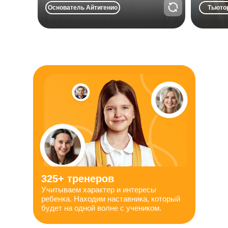
приносила радость и результат.
Основатель Айтигенио
Тьюто
325+ тренеров
Учитываем характер и интересы
ребенка. Находим наставника, который
будет на одной волне с учеником.