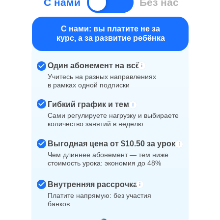
В Айтигенио
С нами
Без нас
Один абонемент на всё
С нами: вы платите не за
Учитесь на разных направлениях
курс, а за развитие ребёнка
в рамках одной подписки
Гибкий график и темп
Один абонемент на всё
Cами регулируете нагрузку и выбираете
Учитесь на разных направлениях
количество занятий в неделю
в рамках одной подписки
Выгодная цена от
$10.50 за урок
Гибкий график и темп
Чем длиннее абонемент — тем ниже
Cами регулируете нагрузку и выбираете
стоимость урока: экономия до 48%
количество занятий в неделю
Внутренняя рассрочка 0%
Выгодная цена от
$10.50 за урок
Платите напрямую: без участия
Чем длиннее абонемент — тем ниже
банков, процентов и переплат
стоимость урока: экономия до 48%
Внутренняя рассрочка
Платите напрямую: без участия
банков