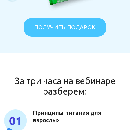
оставаться здоровыми, полными
сил и энергии
ЗАПИСАТЬСЯ
Спикер встречи
Ксения Пустовая
практикующий нутрициолог,
член Национального Общества Диетологов