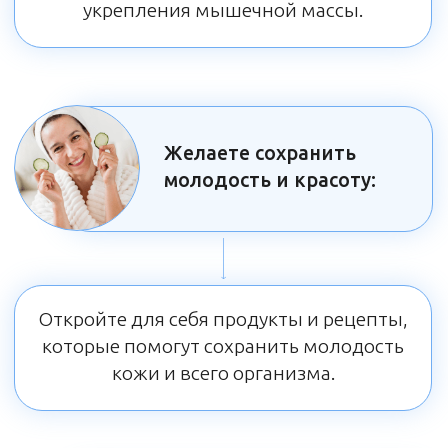
заболеваний:
Узнайте, как предотвратить различные
заболевания, включая хронические,
благодаря сбалансированному питанию.
Подарок зарегистрированным —
Тест на микронутриенты
Этот тест поможет вам определить,
какие витамины и минералы
вашему организму не хватает,
чтобы чувствовать себя на 100%