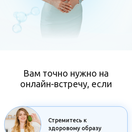
Стремитесь к
здоровому образу
жизни:
Научитесь составлять сбалансированные
рационы, которые помогут укрепить
ваше здоровье и здоровье вашей семьи.
Хотите изменить свои
пищевые привычки:
Получите набор инструментов для
формирования полезных пищевых
привычек, которые станут залогом долгой