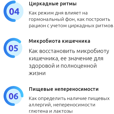
Основатель и СЕО Международных
образовательных учреждений:
«Школа диетологов» «Университет
персонализированной диетологии
и нутрициологии», которые
выпустили более 6 000
дипломированных специалистов.
Учреждения лицензированы и
имеют Европейскую аккредитацию
с уровнем mini-MBA
Спикер и гарант образовательных
программ с Европейской
аккредитацией
Основатель социального
образовательного проекта
«Здоровое поколение»
Организатор международных
конференций по нутрициологии и
диетологии
Колумнист и эксперт СМИ