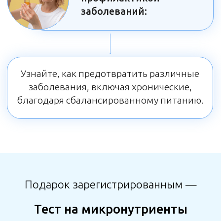
Принципы питания для
взрослых
Как помочь мужу избавиться
от живота с помощью питания;
как улучшить состояние
здоровья пожилых людей
Рацион и дефициты у детей
Как отучить детей есть сладости и
фаст-фуда и ликвидировать у них
дефициты витаминов
Витамин-гормон Д
Почему медики уделяют ему
особенное внимание,
индивидуальные дозировки
по актуальным нормам
Циркадные ритмы
Как режим дня влияет на
гормональный фон, как построить