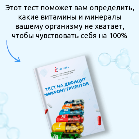
рацион с учетом циркадных ритмов
Микробиота кишечника
Как восстановить микробиоту
кишечника, ее значение для
здоровой и полноценной
жизни
Пищевые непереносимости
Как определить наличие пищевых
аллергий, непереносимости
глютена и лактозы
Вода
Как наладить питьевой режим, на
какие нормы ориентироваться и
почему это важно
Anti-age
Как менять питание в
зависимости от возраста, чтобы